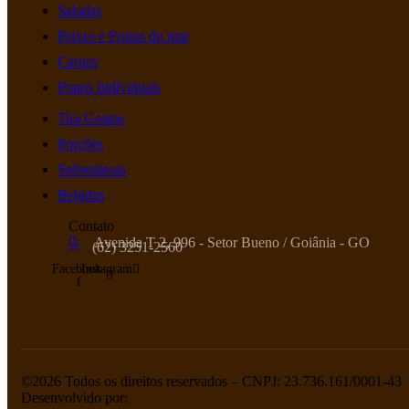
Saladas
Peixes e Frutos do mar
Carnes
Pratos Individuais
Tira Gostos
Porções
Sobremesas
Bebidas
Contato
Avenida T 2, 996 - Setor Bueno / Goiânia - GO
(62) 3251-2560
Facebook-
Instagram
f
©2026 Todos os direitos reservados – CNPJ: 23.736.161/0001-43
Desenvolvido por: