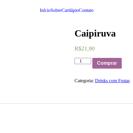
Início
Sobre
Cardápio
Contato
Caipiruva
R$
21,90
Caipiruva
Comprar
quantidade
Categoria:
Drinks com Frutas