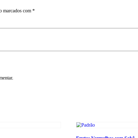
ão marcados com
*
mentar.