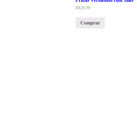
Frutas Vermelhas com Sakê
R$
28,90
Comprar