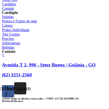
Cardápio
Contato
Cardápio
Saladas
Peixes e Frutos do mar
Carnes
Pratos Individuais
Tira Gostos
Porções
Sobremesas
Bebidas
Contato
Avenida T 2, 996 - Setor Bueno / Goiânia - GO
(62) 3251-2560
cebook-
Instagram
f
©2026 Todos os direitos reservados – CNPJ: 23.736.161/0001-43
Desenvolvido por: