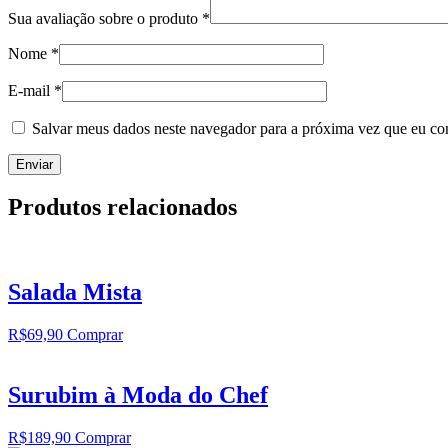
Sua avaliação sobre o produto
*
Nome
*
E-mail
*
Salvar meus dados neste navegador para a próxima vez que eu co
Produtos relacionados
Salada Mista
R$
69,90
Comprar
Surubim à Moda do Chef
R$
189,90
Comprar