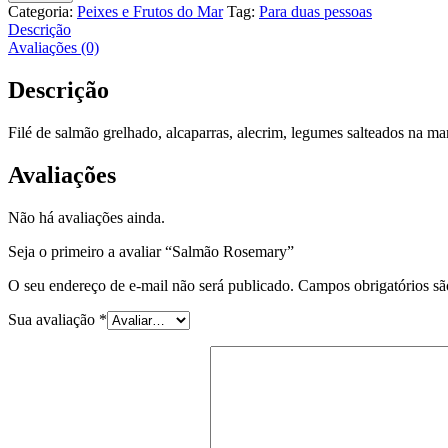
quantidade
Categoria:
Peixes e Frutos do Mar
Tag:
Para duas pessoas
Descrição
Avaliações (0)
Descrição
Filé de salmão grelhado, alcaparras, alecrim, legumes salteados na ma
Avaliações
Não há avaliações ainda.
Seja o primeiro a avaliar “Salmão Rosemary”
O seu endereço de e-mail não será publicado.
Campos obrigatórios s
Sua avaliação
*