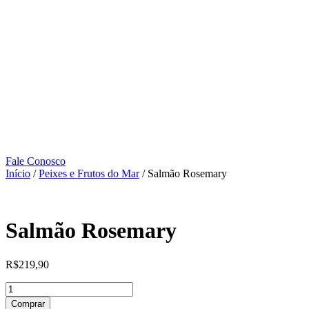
Skip
to
content
Fale Conosco
Início
/
Peixes e Frutos do Mar
/ Salmão Rosemary
Salmão Rosemary
R$
219,90
Salmão
Rosemary
Comprar